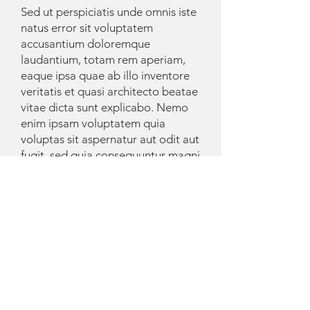
Sed ut perspiciatis unde omnis iste
natus error sit voluptatem
accusantium doloremque
laudantium, totam rem aperiam,
eaque ipsa quae ab illo inventore
veritatis et quasi architecto beatae
vitae dicta sunt explicabo. Nemo
enim ipsam voluptatem quia
voluptas sit aspernatur aut odit aut
fugit, sed quia consequuntur magni
dolores eos qui ratione voluptatem
sequi nesciunt. Neque porro
quisquam est, qui dolorem ipsum
quia dolor sit amet, consectetur,
adipisci velit, sed quia non
numquam eius modi tempora
incidunt ut labore et dolore
magnam aliquam quaerat
voluptatem. Ut enim ad minima